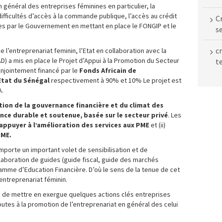
n général des entreprises féminines en particulier, la
ifficultés d’accès à la commande publique, l’accès au crédit
C
ses par le Gouvernement en mettant en place le FONGIP et le
s
c
e l’entreprenariat feminin, l’Etat en collaboration avec la
 a mis en place le Projet d’Appui à la Promotion du Secteur
te
conjointement financé par le
Fonds Africain de
Etat du Sénégal
respectivement à 90% et 10% Le projet est
A.
tion de la gouvernance financière et du climat des
ance durable et soutenue, basée sur le secteur privé
. Les
appuyer à l’amélioration des services aux PME
et (ii)
PME.
mporte un important volet de sensibilisation et de
laboration de guides (guide fiscal, guide des marchés
mme d’Education Financière. D’où le sens de la tenue de cet
 entreprenariat féminin.
é de mettre en exergue quelques actions clés entreprises
utes à la promotion de l’entreprenariat en général des celui